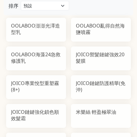
排序
OOLABOO澎澎光澤造
OOLABOO亂得自然海
型乳
鹽噴霧
OOLABOO海藻24急救
JOICO禦髮鏈鍵強效20
修護乳
髮膜
JOICO專業悅型重塑霧
JOICO鏈鍵防護精華(免
(8+)
沖)
JOICO鏈鍵強化鎖色順
米樂絲 輕盈極翠油
效髮霜