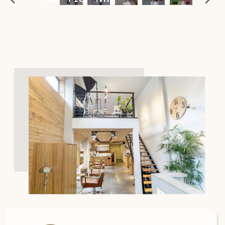
喚
德
濬
極
增
居
羽
式
華
潤
色
家
洗
生
結
護
命
構
果
洗
護
果
乳
油
理
油
&
系
果
列
露