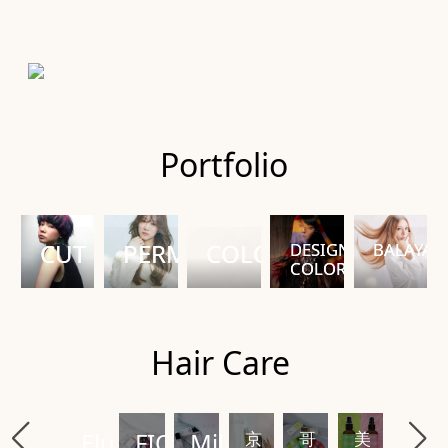
Portfolio
CUT
PERM
COLOR
DESIGN 
BALAYAG
COLOR
Hair Care
Elujuda

FIOLE
Milbon

京
哥
美