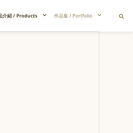
介紹 / Products
作品集 / Portfolio
京喚羽
中山赤峰店
美濬華
桃園藝文店
哥德式
Candy Color
Bobo color
IOLE
Candy Perm
Bobo perm
ILBON
Candy design
Tiffany color
OICO
Tony Color
Tiffney perm
OOLABOO歐拉布
Tony Perm
Dennis color
ielle米樂絲
Tony design
Dennis perm
洗髮精
結構乳
髮品
增色洗髮精
洗髮精
髮膜
造型品
髮油
曉川 Color
髮油
頭皮水
造型品
造型品
免沖護髮
曉川 Perm
護髮素
潤活修護乳
免沖護髮
曉川design
居家護理 HOME CARE
頭皮水
Uni color
護髮素
Uni perm
Uni design
Luna color
Luna perm
Luna design