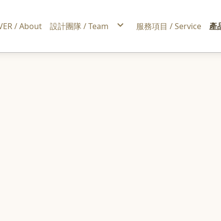
ER / About
設計團隊 / Team
服務項目 / Service
產品
中山赤峰店
桃園藝文店
F
M
J
m